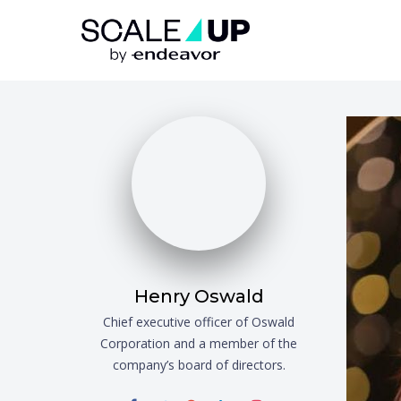
Skip to content
Henry Oswald
Chief executive officer of Oswald
Corporation and a member of the
company’s board of directors.