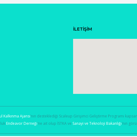
İLETİŞİM
ul Kalkınma Ajansı
’nın desteklediği Scaleup Girişimci Geliştirme Programı kapsa
uluk
Endeavor Derneği
’ne ait olup İSTKA ve
Sanayi ve Teknoloji Bakanlığı
’nın gör