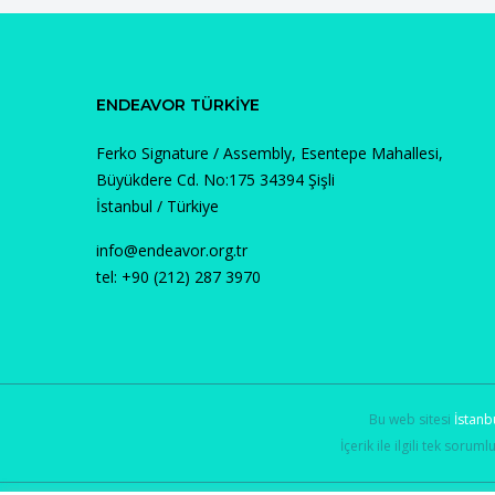
ENDEAVOR TÜRKIYE
Ferko Signature / Assembly, Esentepe Mahallesi,
Büyükdere Cd. No:175 34394 Şişli
İstanbul / Türkiye
info@endeavor.org.tr
tel: +90 (212) 287 3970
Bu web sitesi
İstanb
İçerik ile ilgili tek soruml