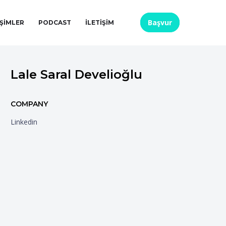
Başvur
IŞIMLER
PODCAST
İLETIŞIM
Lale Saral Develioğlu
COMPANY
Linkedin