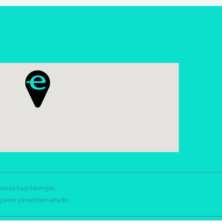
mında hazırlanmıştır.
üşlerini yansıtmamaktadır.