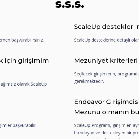
S.S.S.
ScaleUp destekleri 
men başvurabilirsiniz.
ScaleUp desteklerine detaylı ola
 için girişimim
Mezuniyet kriterleri
Seçilecek girişimlerin, programda
gerekmektedir.
 bağımsız olarak ScaleUp
Endeavor Girişimcis
Mezunu olmanın bu s
şimler başvurabilir:
ScaleUp Programı, girişimleri a
hazırlayan ve destekleyen bir p