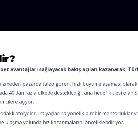
ir?
kabet avantajları sağlayacak bakış açıları kazanarak, Tü
izmetleri pazarda talep gören, hızlı büyüme aşaması olarak 
a 40’dan fazla ülkede desteklediği, ana hedef kitlesi olan Sca
imcilere açıyor.
 odaklı atölyeler, ihtiyaçlarına yönelik birebir mentorluklar 
ne ulaşma yolunda hız kazanmalarını önceliklendiriyor.