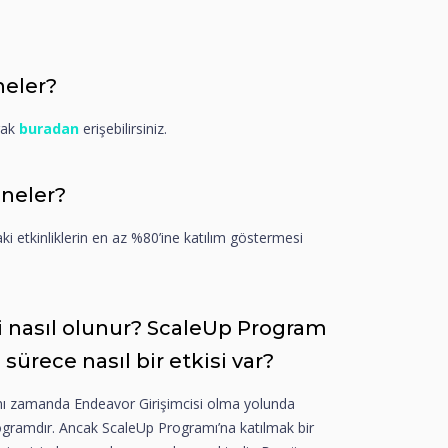
neler?
rak
buradan
erişebilirsiniz.
 neler?
ki etkinliklerin en az %80’ine katılım göstermesi
i nasıl olunur? ScaleUp Program
ürece nasıl bir etkisi var?
ynı zamanda Endeavor Girişimcisi olma yolunda
rogramdır. Ancak ScaleUp Programı’na katılmak bir