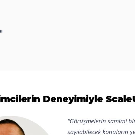
ı
imcilerin Deneyimiyle Scal
“
Görüşmelerin samimi bir
sayılabilecek konuların şe