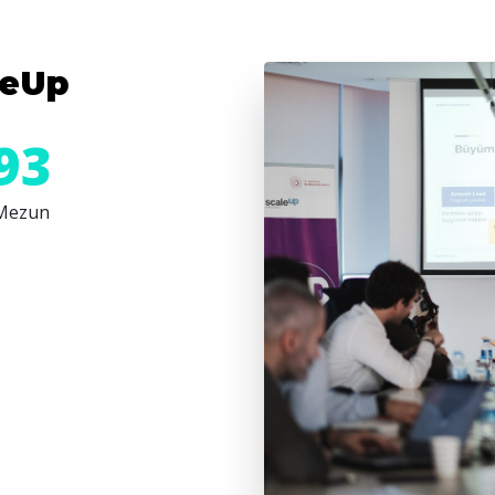
leUp
94
Mezun