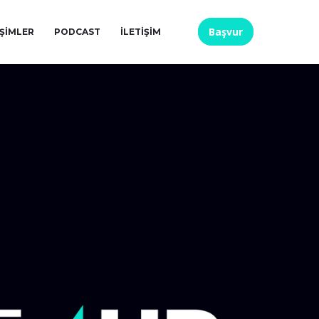
Başvur
IŞIMLER
PODCAST
İLETIŞIM