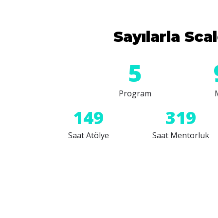
Sayılarla Sca
6
Program
150
320
Saat Atölye
Saat Mentorluk