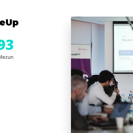
leUp
94
Mezun