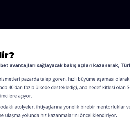
ir?
kabet avantajları sağlayacak bakış açıları kazanarak, Tü
izmetleri pazarda talep gören, hızlı büyüme aşaması olarak 
a 40’dan fazla ülkede desteklediği, ana hedef kitlesi olan Sca
imcilere açıyor.
 odaklı atölyeler, ihtiyaçlarına yönelik birebir mentorluklar 
ne ulaşma yolunda hız kazanmalarını önceliklendiriyor.