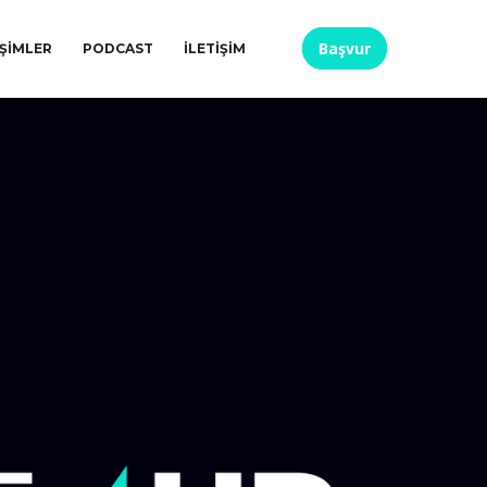
Başvur
IŞIMLER
PODCAST
İLETIŞIM