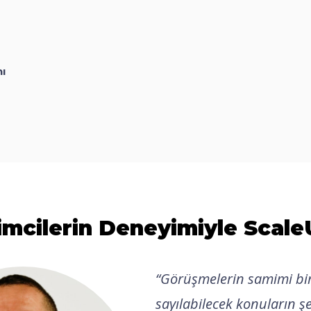
ı
imcilerin Deneyimiyle Scal
“
Görüşmelerin samimi bir
sayılabilecek konuların şe