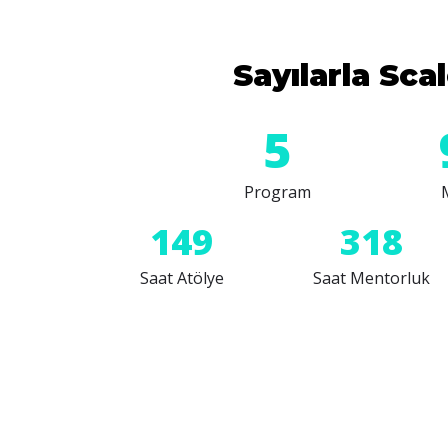
Sayılarla Sca
6
Program
150
320
Saat Atölye
Saat Mentorluk