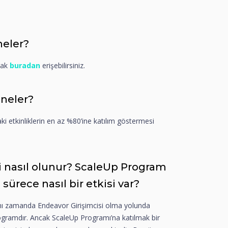
neler?
rak
buradan
erişebilirsiniz.
 neler?
ki etkinliklerin en az %80’ine katılım göstermesi
i nasıl olunur? ScaleUp Program
ürece nasıl bir etkisi var?
ynı zamanda Endeavor Girişimcisi olma yolunda
rogramdır. Ancak ScaleUp Programı’na katılmak bir