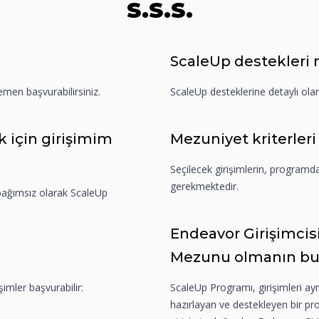
S.S.S.
ScaleUp destekleri 
men başvurabilirsiniz.
ScaleUp desteklerine detaylı ola
 için girişimim
Mezuniyet kriterleri
Seçilecek girişimlerin, programda
gerekmektedir.
 bağımsız olarak ScaleUp
Endeavor Girişimcis
Mezunu olmanın bu s
şimler başvurabilir:
ScaleUp Programı, girişimleri a
hazırlayan ve destekleyen bir p