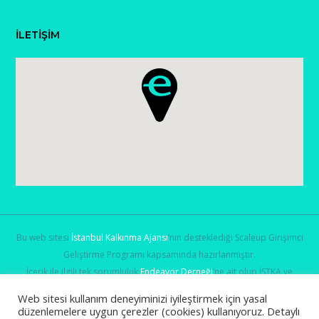
İLETİŞİM
Bu web sitesi
İstanbul Kalkınma Ajansı
’nın desteklediği Scaleup Girişimci
Geliştirme Programı kapsamında hazırlanmıştır.
İçerik ile ilgili tek sorumluluk
Endeavor Derneği
’ne ait olup İSTKA ve
Sanayi ve Teknoloji Bakanlığı
’nın görüşlerini yansıtmamaktadır.
Web sitesi kullanım deneyiminizi iyileştirmek için yasal
düzenlemelere uygun çerezler (cookies) kullanıyoruz. Detaylı