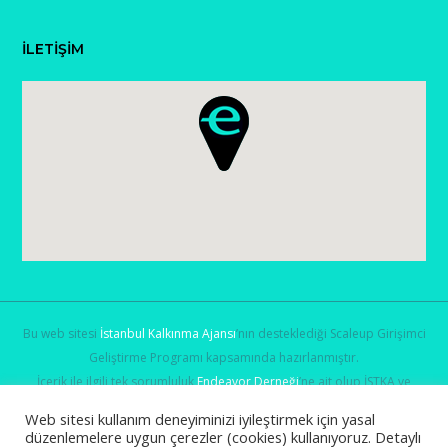
İLETİŞİM
Bu web sitesi
İstanbul Kalkınma Ajansı
’nın desteklediği Scaleup Girişimci
Geliştirme Programı kapsamında hazırlanmıştır.
İçerik ile ilgili tek sorumluluk
Endeavor Derneği
’ne ait olup İSTKA ve
Sanayi ve Teknoloji Bakanlığı
’nın görüşlerini yansıtmamaktadır.
Web sitesi kullanım deneyiminizi iyileştirmek için yasal
düzenlemelere uygun çerezler (cookies) kullanıyoruz. Detaylı