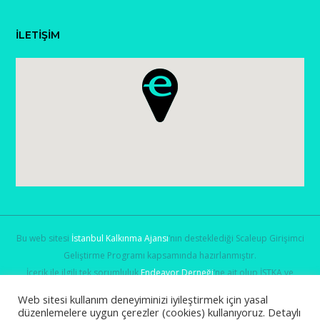
İLETİŞİM
Bu web sitesi
İstanbul Kalkınma Ajansı
’nın desteklediği Scaleup Girişimci
Geliştirme Programı kapsamında hazırlanmıştır.
İçerik ile ilgili tek sorumluluk
Endeavor Derneği
’ne ait olup İSTKA ve
Sanayi ve Teknoloji Bakanlığı
’nın görüşlerini yansıtmamaktadır.
Web sitesi kullanım deneyiminizi iyileştirmek için yasal
düzenlemelere uygun çerezler (cookies) kullanıyoruz. Detaylı