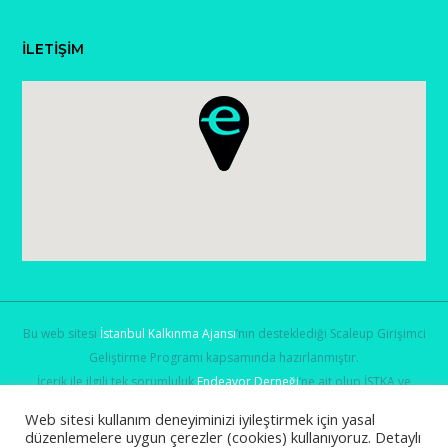
İLETİŞİM
Bu web sitesi
İstanbul Kalkınma Ajansı
’nın desteklediği Scaleup Girişimci
Geliştirme Programı kapsamında hazırlanmıştır.
İçerik ile ilgili tek sorumluluk
Endeavor Derneği
’ne ait olup İSTKA ve
Sanayi ve Teknoloji Bakanlığı
’nın görüşlerini yansıtmamaktadır.
Web sitesi kullanım deneyiminizi iyileştirmek için yasal
düzenlemelere uygun çerezler (cookies) kullanıyoruz. Detaylı