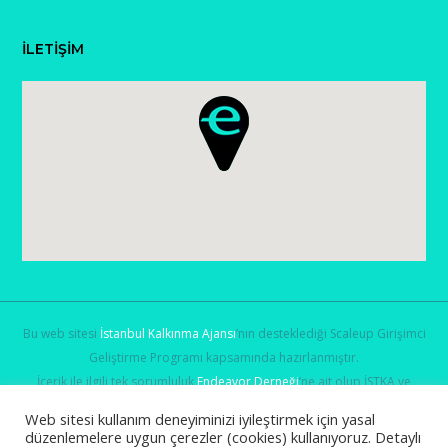
İLETİŞİM
Bu web sitesi
İstanbul Kalkınma Ajansı
’nın desteklediği Scaleup Girişimci
Geliştirme Programı kapsamında hazırlanmıştır.
İçerik ile ilgili tek sorumluluk
Endeavor Derneği
’ne ait olup İSTKA ve
Sanayi ve Teknoloji Bakanlığı
’nın görüşlerini yansıtmamaktadır.
Web sitesi kullanım deneyiminizi iyileştirmek için yasal
düzenlemelere uygun çerezler (cookies) kullanıyoruz. Detaylı