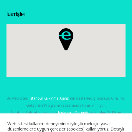
İLETİŞİM
Bu web sitesi
İstanbul Kalkınma Ajansı
’nın desteklediği Scaleup Girişimci
Geliştirme Programı kapsamında hazırlanmıştır.
İçerik ile ilgili tek sorumluluk
Endeavor Derneği
’ne ait olup İSTKA ve
Sanayi ve Teknoloji Bakanlığı
’nın görüşlerini yansıtmamaktadır.
Web sitesi kullanım deneyiminizi iyileştirmek için yasal
düzenlemelere uygun çerezler (cookies) kullanıyoruz. Detaylı