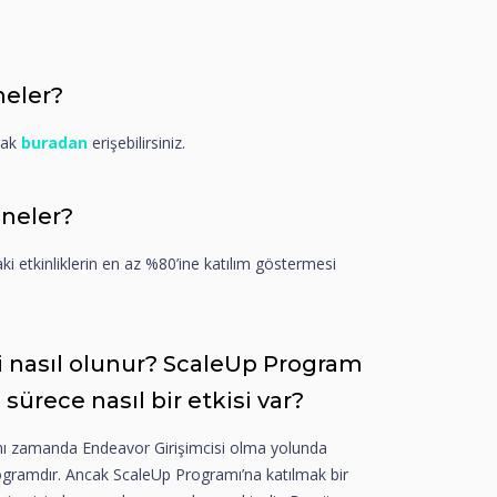
neler?
rak
buradan
erişebilirsiniz.
 neler?
ki etkinliklerin en az %80’ine katılım göstermesi
i nasıl olunur? ScaleUp Program
ürece nasıl bir etkisi var?
ynı zamanda Endeavor Girişimcisi olma yolunda
rogramdır. Ancak ScaleUp Programı’na katılmak bir