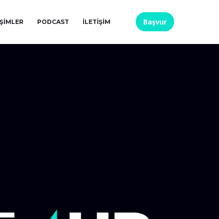
Başvur
IŞIMLER
PODCAST
İLETIŞIM