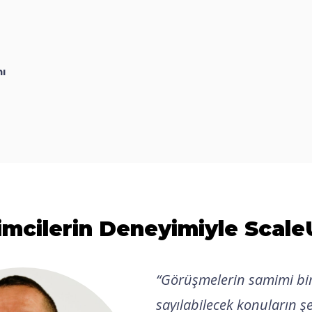
ı
imcilerin Deneyimiyle Scal
“
Görüşmelerin samimi bir
sayılabilecek konuların şe