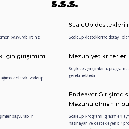
S.S.S.
ScaleUp destekleri 
men başvurabilirsiniz.
ScaleUp desteklerine detaylı ola
 için girişimim
Mezuniyet kriterleri
Seçilecek girişimlerin, programda
gerekmektedir.
 bağımsız olarak ScaleUp
Endeavor Girişimcis
Mezunu olmanın bu s
şimler başvurabilir:
ScaleUp Programı, girişimleri a
hazırlayan ve destekleyen bir p