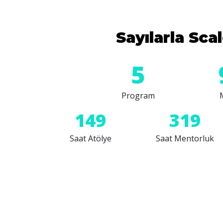
Sayılarla Sca
6
Program
150
320
Saat Atölye
Saat Mentorluk