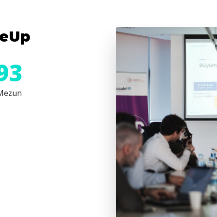
leUp
94
Mezun