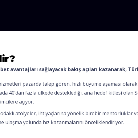
ir?
kabet avantajları sağlayacak bakış açıları kazanarak, Tü
izmetleri pazarda talep gören, hızlı büyüme aşaması olarak 
a 40’dan fazla ülkede desteklediği, ana hedef kitlesi olan Sca
imcilere açıyor.
 odaklı atölyeler, ihtiyaçlarına yönelik birebir mentorluklar 
ne ulaşma yolunda hız kazanmalarını önceliklendiriyor.