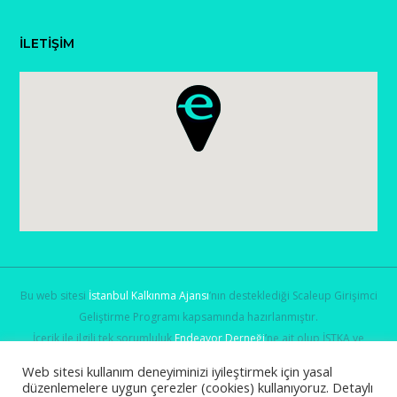
İLETİŞİM
Bu web sitesi
İstanbul Kalkınma Ajansı
’nın desteklediği Scaleup Girişimci
Geliştirme Programı kapsamında hazırlanmıştır.
İçerik ile ilgili tek sorumluluk
Endeavor Derneği
’ne ait olup İSTKA ve
Sanayi ve Teknoloji Bakanlığı
’nın görüşlerini yansıtmamaktadır.
Web sitesi kullanım deneyiminizi iyileştirmek için yasal
düzenlemelere uygun çerezler (cookies) kullanıyoruz. Detaylı