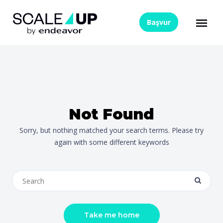
Skip to content
Başvur
Not Found
Sorry, but nothing matched your search terms. Please try
again with some different keywords
Take me home